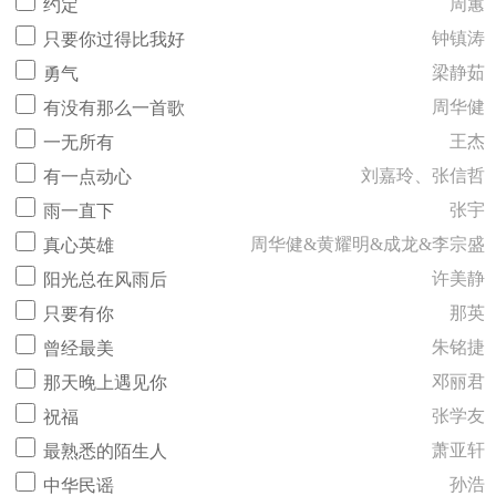
周蕙
约定
钟镇涛
只要你过得比我好
梁静茹
勇气
周华健
有没有那么一首歌
王杰
一无所有
刘嘉玲、张信哲
有一点动心
张宇
雨一直下
周华健&黄耀明&成龙&李宗盛
真心英雄
许美静
阳光总在风雨后
那英
只要有你
朱铭捷
曾经最美
邓丽君
那天晚上遇见你
张学友
祝福
萧亚轩
最熟悉的陌生人
孙浩
中华民谣