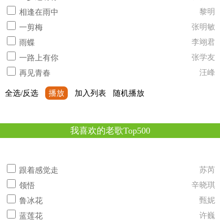
黎明
相逢在雨中
张明敏
一剪梅
李翊君
雨蝶
张学友
一路上有你
汪峰
再见青春
全选/反选
播放
加入列表
随机播放
我喜欢的老歌Top500
苏芮
跟着感觉走
辛晓琪
领悟
甄妮
鲁冰花
许巍
蓝莲花