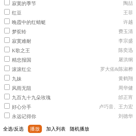
陶喆
寂寞的季节
王菲
红豆
许越
晚霞中的红蜻蜓
费玉清
梦驼铃
李宗盛
寂寞难耐
陈奕迅
K歌之王
屠洪纲
精忠报国
罗大佑&陈淑桦
滚滚红尘
黄鹤翔
九妹
周华健
风雨无阻
邰正宵
九百九十九朵玫瑰
卢巧音、王力宏
好心分手
刘德华
永远记得你
全选/反选
播放
加入列表
随机播放