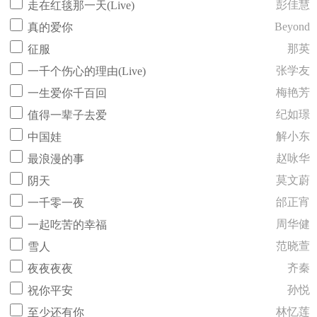
彭佳慧
走在红毯那一天(Live)
Beyond
真的爱你
那英
征服
张学友
一千个伤心的理由(Live)
梅艳芳
一生爱你千百回
纪如璟
值得一辈子去爱
解小东
中国娃
赵咏华
最浪漫的事
莫文蔚
阴天
邰正宵
一千零一夜
周华健
一起吃苦的幸福
范晓萱
雪人
齐秦
夜夜夜夜
孙悦
祝你平安
林忆莲
至少还有你