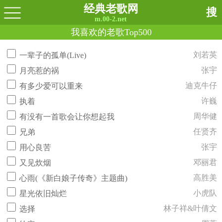
经典老歌网
搜
m.00-2.net
我喜欢的老歌Top500
刘若英
一辈子的孤单(Live)
张宇
月亮惹的祸
迪克牛仔
有多少爱可以重来
许巍
执着
周华健
有没有一首歌会让你想起我
任贤齐
兄弟
张宇
用心良苦
邓丽君
又见炊烟
高胜美
心雨(《新白娘子传奇》主题曲)
小虎队
星光依旧灿烂
林子祥&叶倩文
选择