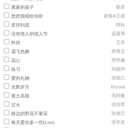
陈星
离家的孩子
老狼&王婧
想把我唱给你听
阿杜
坚持到底
孟庭苇
没有情人的情人节
王菲
矜持
郑秀文
眉飞色舞
周华健
花心
刘德华
练习
张德兰
爱的礼物
Beyond
光辉岁月
毛阿敏
黄土高坡
张信哲
过火
张德兰
路边的野花不要采
张学友
每天爱你多一些(Live)