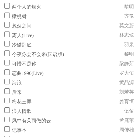
黎明
两个人的烟火
齐豫
橄榄树
莫文蔚
忽然之间
林志炫
离人(Live)
羽泉
冷酷到底
黎明
今夜你会不会来(国语版)
梁静茹
可惜不是你
罗大佑
恋曲1990(Live)
黄品源
海浪
刘若英
后来
姜育恒
梅花三弄
伍佰
浪人情歌
孟庭苇
风中有朵雨做的云
周传雄
记事本