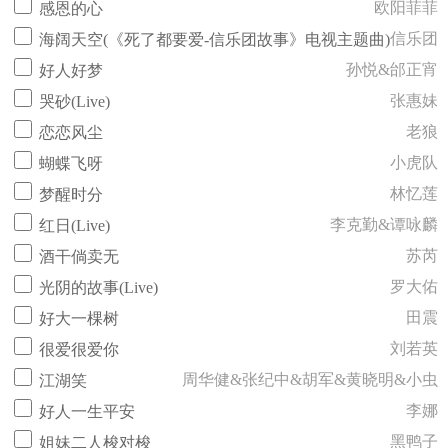
欧阳菲菲
感恩的心
信乐团
海阔天空(《死了都要爱-信乐团故事》电视主题曲)
孙悦&邰正宵
好人好梦
张惠妹
哭砂(Live)
老狼
恋恋风尘
小虎队
蝴蝶飞呀
林忆莲
梦醒时分
李克勤&谭咏麟
红日(Live)
苏芮
酒干倘卖无
罗大佑
光阴的故事(Live)
田震
好大一棵树
刘若英
很爱很爱你
周华健&张纪中&胡军&黄晓明&小虫
江湖笑
李娜
好人一生平安
黑鸭子
姐妹二人梭对梭