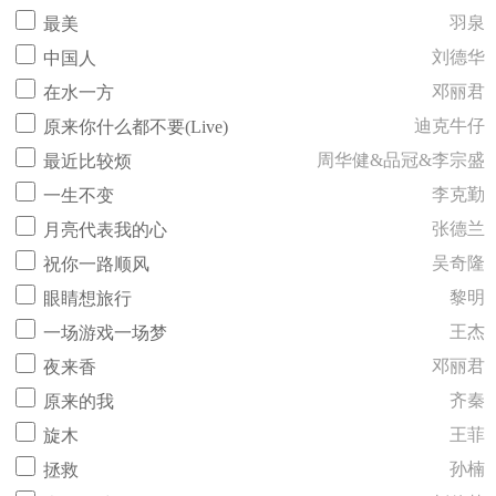
羽泉
最美
刘德华
中国人
邓丽君
在水一方
迪克牛仔
原来你什么都不要(Live)
周华健&品冠&李宗盛
最近比较烦
李克勤
一生不变
张德兰
月亮代表我的心
吴奇隆
祝你一路顺风
黎明
眼睛想旅行
王杰
一场游戏一场梦
邓丽君
夜来香
齐秦
原来的我
王菲
旋木
孙楠
拯救