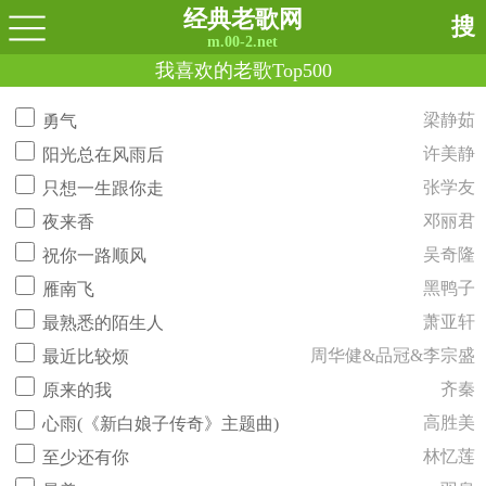
经典老歌网
搜
m.00-2.net
我喜欢的老歌Top500
梁静茹
勇气
许美静
阳光总在风雨后
张学友
只想一生跟你走
邓丽君
夜来香
吴奇隆
祝你一路顺风
黑鸭子
雁南飞
萧亚轩
最熟悉的陌生人
周华健&品冠&李宗盛
最近比较烦
齐秦
原来的我
高胜美
心雨(《新白娘子传奇》主题曲)
林忆莲
至少还有你