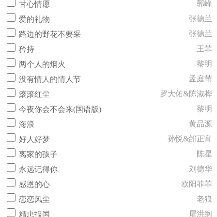
郭峰
甘心情愿
张德兰
爱的礼物
张德兰
路边的野花不要采
王菲
矜持
黎明
两个人的烟火
孟庭苇
没有情人的情人节
罗大佑&陈淑桦
滚滚红尘
黎明
今夜你会不会来(国语版)
黄品源
海浪
孙悦&邰正宵
好人好梦
陈星
离家的孩子
刘德华
永远记得你
欧阳菲菲
感恩的心
老狼
恋恋风尘
屠洪纲
精忠报国