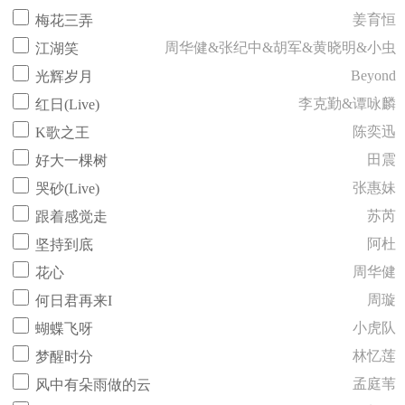
姜育恒
梅花三弄
周华健&张纪中&胡军&黄晓明&小虫
江湖笑
Beyond
光辉岁月
李克勤&谭咏麟
红日(Live)
陈奕迅
K歌之王
田震
好大一棵树
张惠妹
哭砂(Live)
苏芮
跟着感觉走
阿杜
坚持到底
周华健
花心
周璇
何日君再来I
小虎队
蝴蝶飞呀
林忆莲
梦醒时分
孟庭苇
风中有朵雨做的云