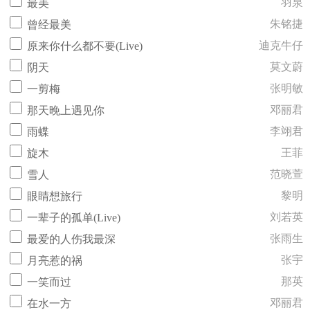
羽泉
最美
朱铭捷
曾经最美
迪克牛仔
原来你什么都不要(Live)
莫文蔚
阴天
张明敏
一剪梅
邓丽君
那天晚上遇见你
李翊君
雨蝶
王菲
旋木
范晓萱
雪人
黎明
眼睛想旅行
刘若英
一辈子的孤单(Live)
张雨生
最爱的人伤我最深
张宇
月亮惹的祸
那英
一笑而过
邓丽君
在水一方