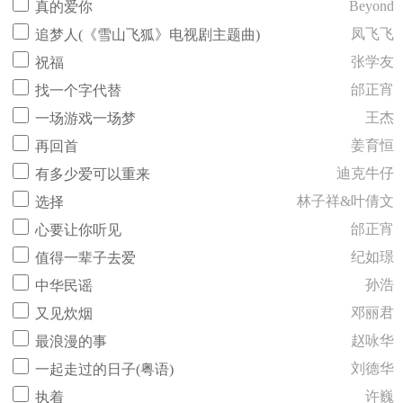
Beyond
真的爱你
凤飞飞
追梦人(《雪山飞狐》电视剧主题曲)
张学友
祝福
邰正宵
找一个字代替
王杰
一场游戏一场梦
姜育恒
再回首
迪克牛仔
有多少爱可以重来
林子祥&叶倩文
选择
邰正宵
心要让你听见
纪如璟
值得一辈子去爱
孙浩
中华民谣
邓丽君
又见炊烟
赵咏华
最浪漫的事
刘德华
一起走过的日子(粤语)
许巍
执着