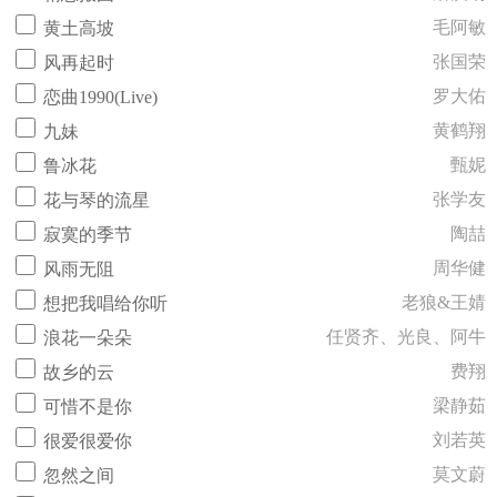
毛阿敏
黄土高坡
张国荣
风再起时
罗大佑
恋曲1990(Live)
黄鹤翔
九妹
甄妮
鲁冰花
张学友
花与琴的流星
陶喆
寂寞的季节
周华健
风雨无阻
老狼&王婧
想把我唱给你听
任贤齐、光良、阿牛
浪花一朵朵
费翔
故乡的云
梁静茹
可惜不是你
刘若英
很爱很爱你
莫文蔚
忽然之间