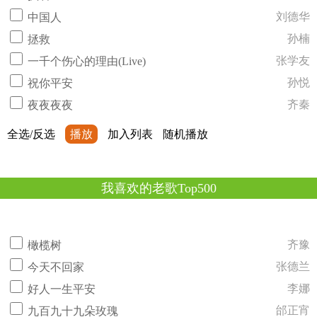
刘德华
中国人
孙楠
拯救
张学友
一千个伤心的理由(Live)
孙悦
祝你平安
齐秦
夜夜夜夜
全选/反选
播放
加入列表
随机播放
我喜欢的老歌Top500
齐豫
橄榄树
张德兰
今天不回家
李娜
好人一生平安
邰正宵
九百九十九朵玫瑰