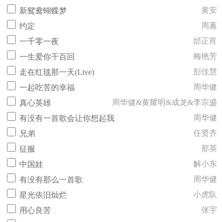
黄安
新鸳鸯蝴蝶梦
周蕙
约定
邰正宵
一千零一夜
梅艳芳
一生爱你千百回
彭佳慧
走在红毯那一天(Live)
周华健
一起吃苦的幸福
周华健&黄耀明&成龙&李宗盛
真心英雄
周华健
有没有一首歌会让你想起我
任贤齐
兄弟
那英
征服
解小东
中国娃
周华健
有没有那么一首歌
小虎队
星光依旧灿烂
张宇
用心良苦