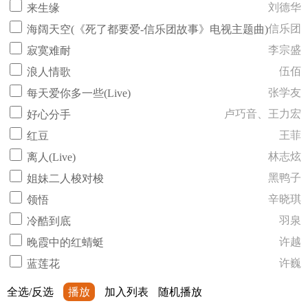
刘德华
来生缘
信乐团
海阔天空(《死了都要爱-信乐团故事》电视主题曲)
李宗盛
寂寞难耐
伍佰
浪人情歌
张学友
每天爱你多一些(Live)
卢巧音、王力宏
好心分手
王菲
红豆
林志炫
离人(Live)
黑鸭子
姐妹二人梭对梭
辛晓琪
领悟
羽泉
冷酷到底
许越
晚霞中的红蜻蜓
许巍
蓝莲花
全选/反选
播放
加入列表
随机播放