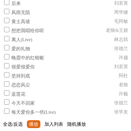
刘若英
后来
周华健
风雨无阻
毛阿敏
黄土高坡
老狼&王婧
想把我唱给你听
林志炫
离人(Live)
张德兰
爱的礼物
许越
晚霞中的红蜻蜓
刘若英
很爱很爱你
阿杜
坚持到底
老狼
恋恋风尘
许巍
蓝莲花
张德兰
今天不回家
张学友
每天爱你多一些(Live)
全选/反选
播放
加入列表
随机播放