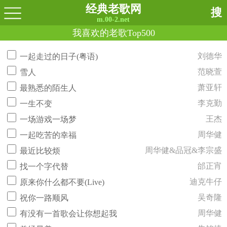
经典老歌网
搜
m.00-2.net
我喜欢的老歌Top500
刘德华
一起走过的日子(粤语)
范晓萱
雪人
萧亚轩
最熟悉的陌生人
李克勤
一生不变
王杰
一场游戏一场梦
周华健
一起吃苦的幸福
周华健&品冠&李宗盛
最近比较烦
邰正宵
找一个字代替
迪克牛仔
原来你什么都不要(Live)
吴奇隆
祝你一路顺风
周华健
有没有一首歌会让你想起我