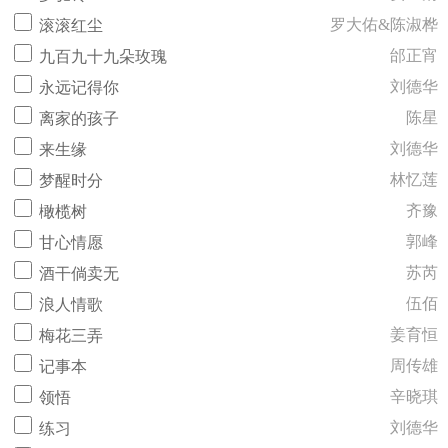
罗大佑&陈淑桦
滚滚红尘
邰正宵
九百九十九朵玫瑰
刘德华
永远记得你
陈星
离家的孩子
刘德华
来生缘
林忆莲
梦醒时分
齐豫
橄榄树
郭峰
甘心情愿
苏芮
酒干倘卖无
伍佰
浪人情歌
姜育恒
梅花三弄
周传雄
记事本
辛晓琪
领悟
刘德华
练习