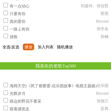
刘嘉玲、张信哲
有一点动心
那英
只要有你
Beyond
真的爱你
张学友
一路上有你
孙楠
拯救
全选/反选
播放
加入列表
随机播放
我喜欢的老歌Top500
信乐团
海阔天空(《死了都要爱-信乐团故事》电视主题曲)
Beyond
光辉岁月
张德兰
路边的野花不要采
苏芮
跟着感觉走