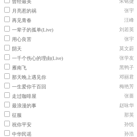
朱铭捷
曾经最美
张宇
月亮惹的祸
汪峰
再见青春
刘若英
一辈子的孤单(Live)
张宇
用心良苦
莫文蔚
阴天
张学友
一千个伤心的理由(Live)
黑鸭子
雁南飞
邓丽君
那天晚上遇见你
梅艳芳
一生爱你千百回
张蔷
走过咖啡屋
赵咏华
最浪漫的事
那英
征服
孙悦
祝你平安
孙浩
中华民谣