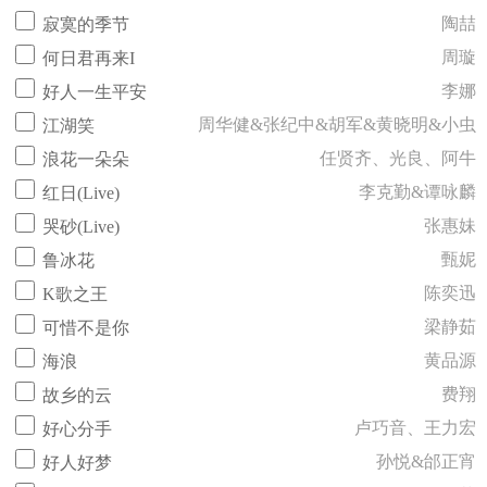
陶喆
寂寞的季节
周璇
何日君再来I
李娜
好人一生平安
周华健&张纪中&胡军&黄晓明&小虫
江湖笑
任贤齐、光良、阿牛
浪花一朵朵
李克勤&谭咏麟
红日(Live)
张惠妹
哭砂(Live)
甄妮
鲁冰花
陈奕迅
K歌之王
梁静茹
可惜不是你
黄品源
海浪
费翔
故乡的云
卢巧音、王力宏
好心分手
孙悦&邰正宵
好人好梦