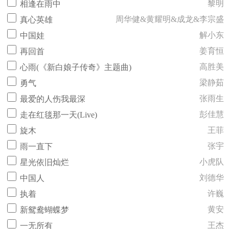
黎明
相逢在雨中
周华健&黄耀明&成龙&李宗盛
真心英雄
解小东
中国娃
姜育恒
再回首
高胜美
心雨(《新白娘子传奇》主题曲)
梁静茹
勇气
张雨生
最爱的人伤我最深
彭佳慧
走在红毯那一天(Live)
王菲
旋木
张宇
雨一直下
小虎队
星光依旧灿烂
刘德华
中国人
许巍
执着
黄安
新鸳鸯蝴蝶梦
王杰
一无所有