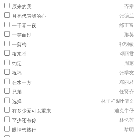
齐秦
原来的我
张德兰
月亮代表我的心
邰正宵
一千零一夜
那英
一笑而过
张明敏
一剪梅
邓丽君
夜来香
周蕙
约定
张学友
祝福
邓丽君
在水一方
任贤齐
兄弟
林子祥&叶倩文
选择
迪克牛仔
有多少爱可以重来
林忆莲
至少还有你
黎明
眼睛想旅行