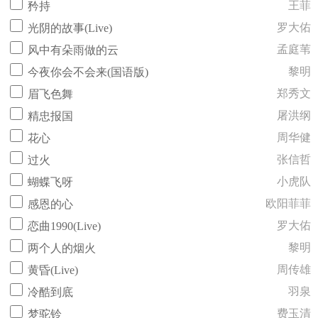
王菲
矜持
罗大佑
光阴的故事(Live)
孟庭苇
风中有朵雨做的云
黎明
今夜你会不会来(国语版)
郑秀文
眉飞色舞
屠洪纲
精忠报国
周华健
花心
张信哲
过火
小虎队
蝴蝶飞呀
欧阳菲菲
感恩的心
罗大佑
恋曲1990(Live)
黎明
两个人的烟火
周传雄
黄昏(Live)
羽泉
冷酷到底
费玉清
梦驼铃