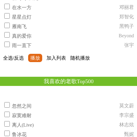
邓丽君
在水一方
郑智化
星星点灯
黑鸭子
雁南飞
Beyond
真的爱你
张宇
雨一直下
全选/反选
播放
加入列表
随机播放
我喜欢的老歌Top500
莫文蔚
忽然之间
李宗盛
寂寞难耐
林志炫
离人(Live)
甄妮
鲁冰花