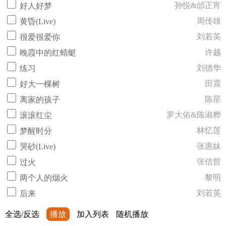
孙悦&邰正宵
好人好梦
周传雄
黄昏(Live)
刘若英
很爱很爱你
许越
晚霞中的红蜻蜓
刘德华
练习
田震
好大一棵树
陈星
离家的孩子
罗大佑&陈淑桦
滚滚红尘
林忆莲
梦醒时分
张惠妹
哭砂(Live)
张信哲
过火
黎明
两个人的烟火
刘若英
后来
全选/反选
播放
加入列表
随机播放