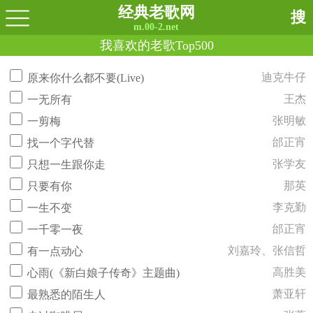
经典老歌网
搜
m.00-2.net
我喜欢的老歌Top500
迪克牛仔
原来你什么都不要(Live)
王杰
一无所有
张明敏
一剪梅
邰正宵
找一个字代替
张学友
只想一生跟你走
那英
只要有你
李克勤
一生不变
邰正宵
一千零一夜
刘嘉玲、张信哲
有一点动心
高胜美
心雨(《新白娘子传奇》主题曲)
萧亚轩
最熟悉的陌生人