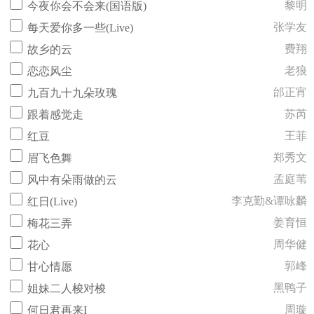
黎明
今夜你会不会来(国语版)
张学友
每天爱你多一些(Live)
费翔
故乡的云
老狼
恋恋风尘
邰正宵
九百九十九朵玫瑰
苏芮
跟着感觉走
王菲
红豆
郑秀文
眉飞色舞
孟庭苇
风中有朵雨做的云
李克勤&谭咏麟
红日(Live)
姜育恒
梅花三弄
周华健
花心
郭峰
甘心情愿
黑鸭子
姐妹二人梭对梭
周璇
何日君再来I