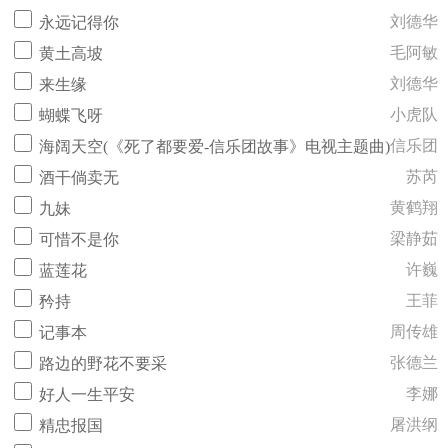
刘德华
永远记得你
毛阿敏
黄土高坡
刘德华
来生缘
小虎队
蝴蝶飞呀
信乐团
海阔天空(《死了都要爱-信乐团故事》电视主题曲)
苏芮
酒干倘卖无
黄鹤翔
九妹
梁静茹
可惜不是你
许巍
蓝莲花
王菲
矜持
周传雄
记事本
张德兰
路边的野花不要采
李娜
好人一生平安
屠洪纲
精忠报国