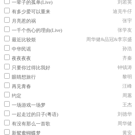
刘若英
一辈子的孤单(Live)
迪克牛仔
有多少爱可以重来
张宇
月亮惹的祸
张学友
一千个伤心的理由(Live)
周华健&品冠&李宗盛
最近比较烦
孙浩
中华民谣
齐秦
夜夜夜夜
钟镇涛
只要你过得比我好
黎明
眼睛想旅行
汪峰
再见青春
周蕙
约定
王杰
一场游戏一场梦
刘德华
一起走过的日子(粤语)
周华健
有没有那么一首歌
黄安
新鸳鸯蝴蝶梦