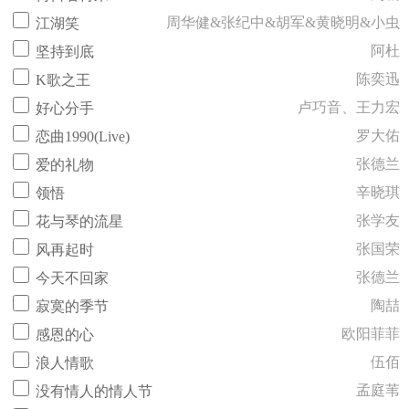
周华健&张纪中&胡军&黄晓明&小虫
江湖笑
阿杜
坚持到底
陈奕迅
K歌之王
卢巧音、王力宏
好心分手
罗大佑
恋曲1990(Live)
张德兰
爱的礼物
辛晓琪
领悟
张学友
花与琴的流星
张国荣
风再起时
张德兰
今天不回家
陶喆
寂寞的季节
欧阳菲菲
感恩的心
伍佰
浪人情歌
孟庭苇
没有情人的情人节