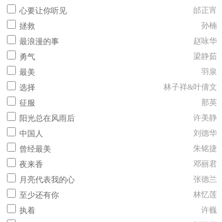
邰正宵
心要让你听见
孙楠
拯救
赵咏华
最浪漫的事
梁静茹
勇气
羽泉
最美
林子祥&叶倩文
选择
那英
征服
许美静
阳光总在风雨后
刘德华
中国人
朱铭捷
曾经最美
邓丽君
夜来香
张德兰
月亮代表我的心
林忆莲
至少还有你
许巍
执着