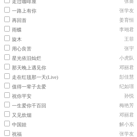
张蔷
走过咖啡屋
张学友
一路上有你
姜育恒
再回首
李翊君
雨蝶
王菲
旋木
张宇
用心良苦
小虎队
星光依旧灿烂
邓丽君
那天晚上遇见你
彭佳慧
走在红毯那一天(Live)
纪如璟
值得一辈子去爱
孙悦
祝你平安
梅艳芳
一生爱你千百回
邓丽君
又见炊烟
解小东
中国娃
张学友
祝福